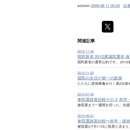
scicom
2009-08-11 00:00
読
関連記事
2012-11-30
国民新党 2012衆議院選挙 
国民新党の選挙公約です。 2012
2012-11-25
国民の生活が第一の政策
ただちに原発稼働ゼロ！第2次基
2010-07-05
参院選政策比較その３ 科学
参院選まで一週間を切った。先週
2010-06-21
参院選政策比較〜科学・技
参院選が7月11日に投票と決ま