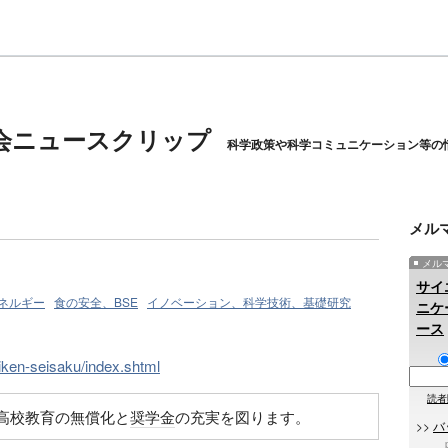
会ニュースクリップ
科学政策や科学コミュニケーション等の
メル
メル
サイ
ネルギー
食の安全、BSE
イノベーション、科学技術、基礎研究
ニケ
ース
iken-seisaku/index.shtml
読者
高校教育の無償化と
奨学金
の充実を図ります。
>>
バ