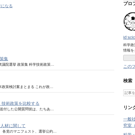
プロ
者になる
id:sc
科学政
情報を
政策集
衆議院選挙 政策集 科学技術政策…
この
検索
本政策検討案まとまる これが政…
・技術政策を比較する
リン
送付した公開質問状は、たちあ…
一般
究室
術人材に関して
り、各党のマニフェスト、選挙公約…
科学