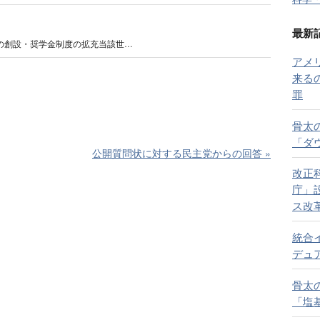
最新
税の創設・奨学金制度の拡充当該世…
アメ
来る
罪
骨太
「ダ
公開質問状に対する民主党からの回答
»
改正
庁」
ス改
統合
デュ
骨太
「塩