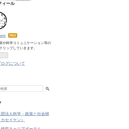
フィール
icom
はて
なブ
策や科学コミュニケーション等の
クリップしていきます。
ログ
Pro
ブログについて
ク
社団法人科学・政策と社会研
（カセイケン）
・研究キャリアポータル