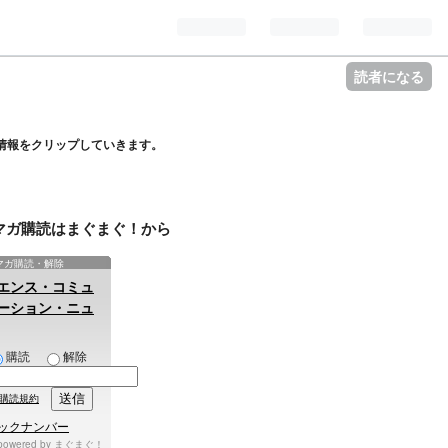
読者になる
情報をクリップしていきます。
マガ購読はまぐまぐ！から
マガ購読・解除
エンス・コミュ
ーション・ニュ
購読
解除
購読規約
ックナンバー
powered by
まぐまぐ！