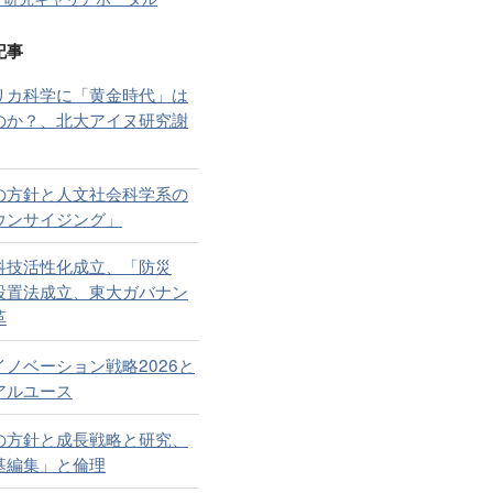
記事
リカ科学に「黄金時代」は
のか？、北大アイヌ研究謝
の方針と人文社会科学系の
ウンサイジング」
科技活性化成立、「防災
設置法成立、東大ガバナン
革
イノベーション戦略2026と
アルユース
の方針と成長戦略と研究、
基編集」と倫理