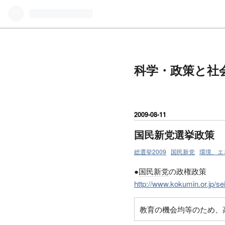
科学・政策と社
2009
-
08
-
11
国民新党選挙政策
総選挙2009
国民新党
環境、エ
●
国民新党
の政権政策
http://www.kokumin.or.jp/se
教育の機会均等のため、