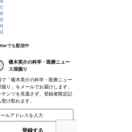
08
07
06
05
04
03
Letterでも配信中