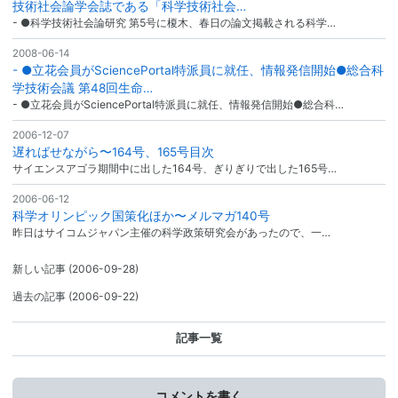
技術社会論学会誌である「科学技術社会…
- ●科学技術社会論研究 第5号に榎木、春日の論文掲載される科学…
2008-06-14
- ●立花会員がSciencePortal特派員に就任、情報発信開始●総合科
学技術会議 第48回生命…
- ●立花会員がSciencePortal特派員に就任、情報発信開始●総合科…
2006-12-07
遅ればせながら〜164号、165号目次
サイエンスアゴラ期間中に出した164号、ぎりぎりで出した165号…
2006-06-12
科学オリンピック国策化ほか〜メルマガ140号
昨日はサイコムジャパン主催の科学政策研究会があったので、一…
新しい記事
(2006-09-28)
過去の記事
(2006-09-22)
記事一覧
コメントを書く