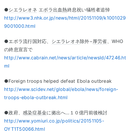
●
シエラレオネ
エボラ出血熱
終息祝い犠牲者追悼
http://www3.nhk.or.jp/news/html/20151109/k1001029
9001000.html
●エボラ流行国対応、
シエラレオネ
除外−
厚労省
、WHO
の終息宣言で
http://www.cabrain.net/news/article/newsId/47246.ht
ml
●Foreign troops helped defeat Ebola outbreak
http://www.scidev.net/global/ebola/news/foreign-
troops-ebola-outbreak.html
●政府、
感染症
基金
に拠出へ…１０億円前後検討
http://www.yomiuri.co.jp/politics/20151105-
OYT1T50066.html