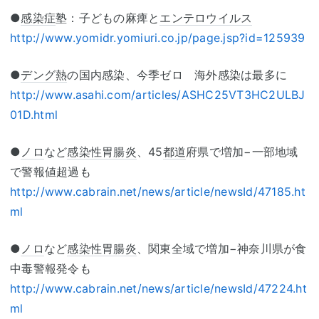
●
感染症
塾：子どもの麻痺と
エンテロウイルス
http://www.yomidr.yomiuri.co.jp/page.jsp?id=125939
●
デング熱
の国内感染、今季ゼロ 海外感染は最多に
http://www.asahi.com/articles/ASHC25VT3HC2ULBJ
01D.html
●
ノロ
など
感染性胃腸炎
、45
都道
府県で増加−一部地域
で警報値超過も
http://www.cabrain.net/news/article/newsId/47185.ht
ml
●
ノロ
など
感染性胃腸炎
、関東全域で増加−神奈川県が食
中毒警報発令も
http://www.cabrain.net/news/article/newsId/47224.ht
ml