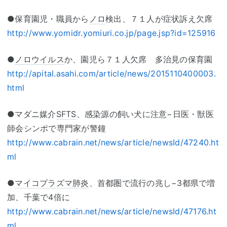
●保育園児・職員から
ノロ
検出、７１人が症状訴え欠席
http://www.yomidr.yomiuri.co.jp/page.jsp?id=125916
●
ノロウイルス
か、園児ら７１人欠席 多治見の保育園
http://apital.asahi.com/article/news/2015110400003.
html
●マダニ媒介
SFTS
、感染源の飼い犬に注意−日医・獣医
師会シンポで専門家が警鐘
http://www.cabrain.net/news/article/newsId/47240.ht
ml
●
マイコプラズマ肺炎
、首都圏で流行の兆し−3都県で増
加、千葉で4倍に
http://www.cabrain.net/news/article/newsId/47176.ht
ml