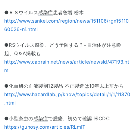
●ＲＳウイルス
感染症
患者急増 栃木
http://www.sankei.com/region/news/151106/rgn15110
60026-n1.html
●RSウイルス感染、どう予防する？−
自治
体が注意喚
起、Q＆A掲載も
http://www.cabrain.net/news/article/newsId/47193.ht
ml
●化血研の
血液製剤
12製品 不正製造は10年以上前から
http://www.hazardlab.jp/know/topics/detail/1/1/11370
.html
●小型条虫の
感染症
で腫瘍、初めて確認 米CDC
https://gunosy.com/articles/RLmIT